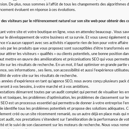
sion. De plus, nous sommes à l’affût de tous les changements des algorithmes 
ncement évoluent en réponse à ces évolutions.
r des visiteurs par le référencement naturel sur son site web pour obtenir des c
çant votre site et votre boutique en ligne, vous en attendez beaucoup . Vous s
pour le développement de votre business et sa survie. Et vous savez également qu
nce n’a aucun rapport avec ses activités n’apporte rien de bon pour votre affaire e
ssés par les produits que vous proposez sont susceptibles d’être transformés en 
ur attirer les visiteurs « qualifiés » ou clients potentiels, une bonne position da
aut mettre en œuvre des améliorations et préconisations SEO qui vous permette
site sur les résultats de recherche. En un mot, il faut optimiser en grande partie 
ence, ses informations , ses liens, son accessibilité et aussi l’expérience utilisa
bilité de votre site sur les résultats de recherche.
 années d’expérience en tant qu’agence SEO, nous avons conçu plusieurs pack d
teront à vos besoins, à votre marché et à vos ambitions.
estations démarrent toutes par un audit complet qui permet de visualiser les erre
s et toxiques, les problèmes d’optimisation, les problèmes de classement sur 
t SEO est un processus essentiel qui permettra de donner à votre entreprise l’en
le identifie tous les problèmes potentiels et propose des solutions adéquates. Ce
lement créé ou un site récemment remanié, ou un autre déjà en place mais qui n’
cet audit, nos prestations s’étendent sur l’amélioration de la performance de v
été et le suivi de son classement sur les moteurs de recherche. Nous vous rem