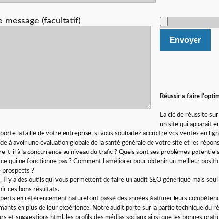
e message (facultatif)
Réussir a faire l’opt
La clé de réussite sur
un site qui apparaît 
porte la taille de votre entreprise, si vous souhaitez accroître vos ventes en lig
ide à avoir une évaluation globale de la santé générale de votre site et les ré
e-t-il à la concurrence au niveau du trafic ? Quels sont ses problèmes potentiel
-ce qui ne fonctionne pas ? Comment l’améliorer pour obtenir un meilleur posit
e prospects ?
, Il y a des outils qui vous permettent de faire un audit SEO générique mais seu
nir ces bons résultats.
perts en référencement naturel ont passé des années à affiner leurs compétences.
mants en plus de leur expérience. Notre audit porte sur la partie technique du r
urs et suggestions html, les profils des médias sociaux ainsi que les bonnes prat