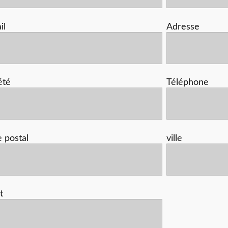
il
Adresse
été
Téléphone
 postal
ville
t