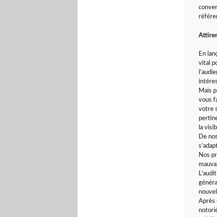
conver
référe
Attire
En lan
vital 
l’audie
intére
Mais po
vous f
votre 
pertin
la visi
De nos
s’adap
Nos pr
mauvai
L’audi
généra
nouvel
Après 
notori