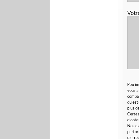
Votr
Peu im
vous a
compar
qu’est
plus d
Certes
d’obte
Nos ex
perfor
d’erre