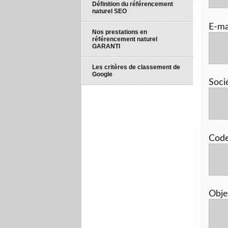
Définition du référencement
naturel SEO
E-ma
Nos prestations en
référencement naturel
GARANTI
Les critères de classement de
Google
Soci
Code
Obje