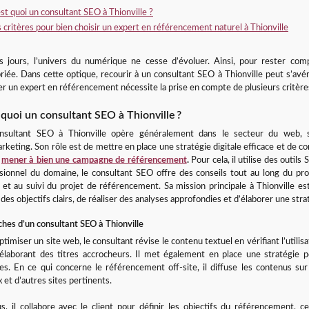
st quoi un consultant SEO à Thionville ?
 critères pour bien choisir un expert en référencement naturel à Thionville
 jours, l’univers du numérique ne cesse d’évoluer. Ainsi, pour rester compét
riée. Dans cette optique, recourir à un consultant SEO à Thionville peut s’avér
r un expert en référencement nécessite la prise en compte de plusieurs critères
 quoi un consultant SEO à Thionville ?
nsultant SEO à Thionville opère généralement dans le secteur du web, s
keting. Son rôle est de mettre en place une stratégie digitale efficace et de co
e
mener à bien une campagne de référencement
.
Pour cela, il utilise des outil
sionnel du domaine, le consultant SEO offre des conseils tout au long du pro
et au suivi du projet de référencement. Sa mission principale à Thionville es
r des objectifs clairs, de réaliser des analyses approfondies et d’élaborer une st
ches d’un consultant SEO à Thionville
ptimiser un site web, le consultant révise le contenu textuel en vérifiant l’utili
élaborant des titres accrocheurs. Il met également en place une stratégie p
es. En ce qui concerne le référencement off-site, il diffuse les contenus su
 et d’autres sites pertinents.
s, il collabore avec le client pour définir les objectifs du référencement, 