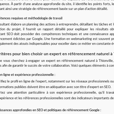
uence. À partir d’une analyse approfondie du site, il identifie les points forts, 
ant ainsi une stratégie de référencement basée sur un plan d’action détaillé.
ences requises et méthodologie de travail
sultant élabore un planning des actions à entreprendre, détaillant les tâches et l
ation du projet, il fournit un rapport détaillé pour expliquer les résultats 
tant SEO doit posséder des compétences techniques et une connaissance appr
ncement édictées par Google. Une formation en webmarketing est souvent privi
galement des atouts indispensables pour exceller dans ce métier en constante é
ritères pour bien choisir un expert en référencement naturel à 
e vous cherchez à engager un expert en référencement naturel à Thionville, 
s afin de garantir le succès de votre collaboration. Voici quelques éléments à con
en ligne et expérience professionnelle :
ifiez le profil en ligne de l’expert, notamment sur les réseaux professionnels o
ormations publiées doivent être en adéquation avec son titre d’expert en SEO.
tez une attention particulière à son expérience professionnelle, qu’il tra
xpérience et les références professionnelles sont des indicateurs importants de s
ssances approfondies en SEO et politiques de référencement Google :