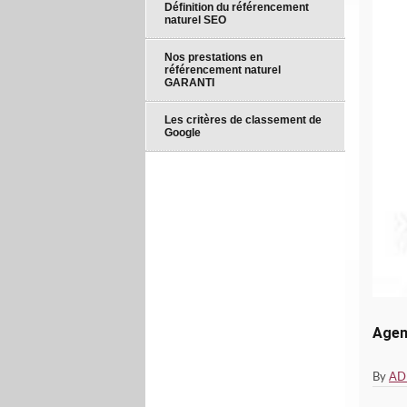
Définition du référencement
naturel SEO
Nos prestations en
référencement naturel
GARANTI
Les critères de classement de
Google
Agen
By
AD