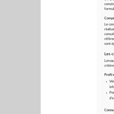
conséq
formul
Compét
Le con
réalis
consul
référe
sont é
Les c
Lorsqu
critère
Profil 
Vér
inf
Por
d’e
Connai