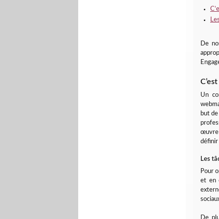
C’e
Les
De nos
approp
Engage
C’est
Un co
webmar
but d
profes
œuvre 
défini
Les tâ
Pour o
et en 
extern
sociaux
De plu