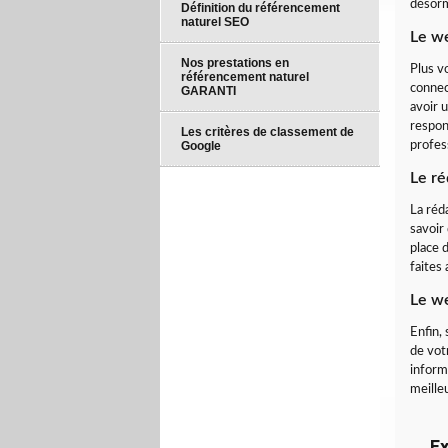
désorm
Définition du référencement
naturel SEO
Le we
Nos prestations en
Plus v
référencement naturel
connec
GARANTI
avoir 
respon
Les critères de classement de
Google
profes
Le ré
La réd
savoir 
place 
faites
Le w
Enfin,
de vot
informa
meille
Ex