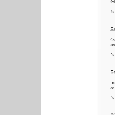
évi
By
Co
Com
deu
By
Co
Déc
de 
By