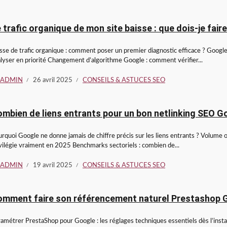
 trafic organique de mon site baisse : que dois-je faire
sse de trafic organique : comment poser un premier diagnostic efficace ? Google
lyser en priorité Changement d’algorithme Google : comment vérifier...
ADMIN
26 avril 2025
CONSEILS & ASTUCES SEO
mbien de liens entrants pour un bon netlinking SEO G
rquoi Google ne donne jamais de chiffre précis sur les liens entrants ? Volume o
vilégie vraiment en 2025 Benchmarks sectoriels : combien de...
ADMIN
19 avril 2025
CONSEILS & ASTUCES SEO
omment faire son référencement naturel Prestashop 
amétrer PrestaShop pour Google : les réglages techniques essentiels dès l’instal