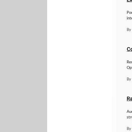
Pou
int
By
Co
Ren
Opt
By
Ra
Aud
str
By