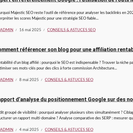
rquoi Majestic SEO reste l’outil de référence pour analyser les backlinks en 202
erpréter les scores Majestic pour une stratégie SEO fiable...
ADMIN
16 mai 2025
CONSEILS & ASTUCES SEO
mment référencer son blog pour une affiliation rentab
tabilité d’un blog affilié : pourquoi le SEO est indispensable ? Trouver la niche par
imiser ses mots-clés pour des clics à forte commission Architecture...
ADMIN
8 mai 2025
CONSEILS & ASTUCES SEO
pport d’analyse du positionnement Google sur des n
it groupé de visibilité : pourquoi analyser plusieurs sites simultanément ? Cib
ucturer un rapport multi-domaine ? Analyse comparative des SERP : mesurer qu
ADMIN
4 mai 2025
CONSEILS & ASTUCES SEO