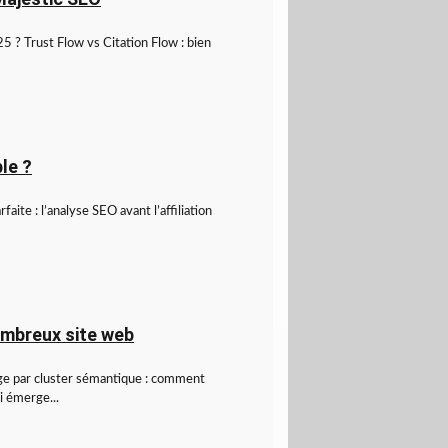
5 ? Trust Flow vs Citation Flow : bien
le ?
faite : l’analyse SEO avant l’affiliation
ombreux site web
lage par cluster sémantique : comment
i émerge...