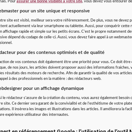
ais. Pour
assurer une bonne visibilité à votre site
, vous devez vous entourer de
bmaster pour un site unique et responsive
otre site est visité, meilleur sera votre référencement. De plus, vous ne devez p
tent actuellement via leur smartphone ou tablette. Aussi, pour conquérir cette 
un affichage rapide et simple sur les petits écrans. C’est le propre notamment d
sive dépend du codage de celle-ci. Aussi, vous devez faire appel à un webmaster 
sionnel.
dacteur pour des contenus optimisés et de qualité
action de vos contenus doit également être une priorité pour vous. Ce doit être d
que, de nos jours, les articles doivent proposer aussi des informations fraiches, 
des résultats des moteurs de recherche. Afin de garantir la qualité de vos articl
 appel à des professionnels en la matière : des rédacteurs web.
ebdesigner pour un affichage dynamique
 si le rédacteur s’assure de la création du contenu, vous aurez également besoi
re site. Ce dernier sera garant de la convivialité et de l’esthétisme de votre pla
tions. Il insèrera les images et illustrations dans les articles. Il améliorera la fa
ure expérience utilisateur des internautes.
pert en référencement Google : l’utilisation de l’outil