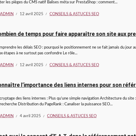
ter les pièges du CMS natif Balises méta sur PrestaShop : comment...
ADMIN
12 avril 2025
CONSEILS & ASTUCES SEO
mbien de temps pour faire apparaître son site aux pr
prendre les délais SEO : pourquoi le positionnement ne se fait jamais du jour a
x étapes à ne surtout pas confondre Le rôle...
ADMIN
12 avril 2025
CONSEILS & ASTUCES SEO
nnaître l’importance des liens internes pour son réf
ryptage des liens internes : Plus qu’une simple navigation Architecture du site 
recherche Distribution du PageRank : Canaliser la puissance SEO...
ADMIN
4 avril 2025
CONSEILS & ASTUCES SEO