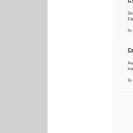
C’
De 
Exp
By
Co
Ana
tra
By