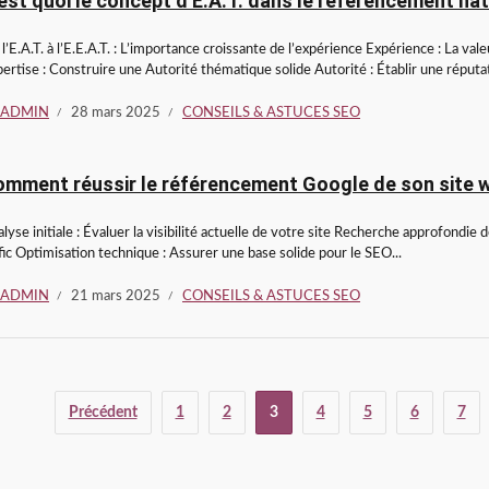
est quoi le concept d’E.A.T. dans le référencement na
l’E.A.T. à l’E.E.A.T. : L’importance croissante de l’expérience Expérience : La v
ertise : Construire une Autorité thématique solide Autorité : Établir une réputat
ADMIN
28 mars 2025
CONSEILS & ASTUCES SEO
mment réussir le référencement Google de son site w
lyse initiale : Évaluer la visibilité actuelle de votre site Recherche approfondie 
fic Optimisation technique : Assurer une base solide pour le SEO...
ADMIN
21 mars 2025
CONSEILS & ASTUCES SEO
Précédent
1
2
3
4
5
6
7