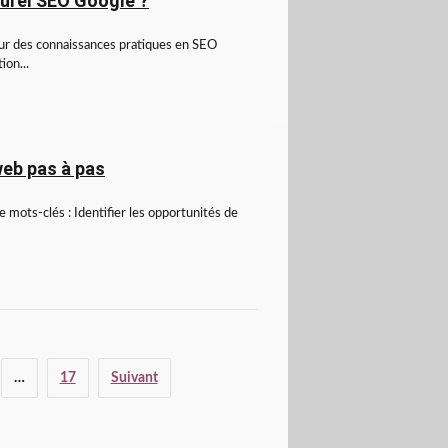
turel SEO Google ?
aleur des connaissances pratiques en SEO
ion...
eb pas à pas
de mots-clés : Identifier les opportunités de
…
17
Suivant