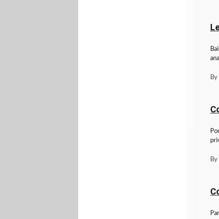
Le
Bai
ana
By
Co
Pou
pri
By
C
Par